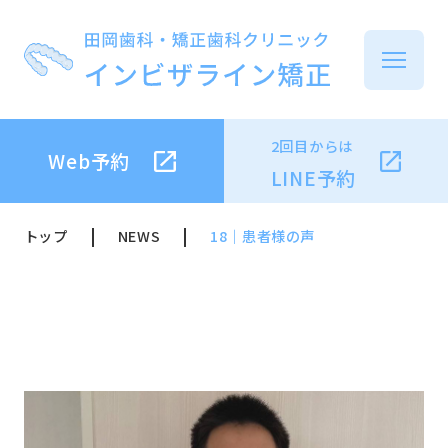
2回目からは
Web予約
イ
LINE予約
トップ
NEWS
18｜患者様の声
イ
治