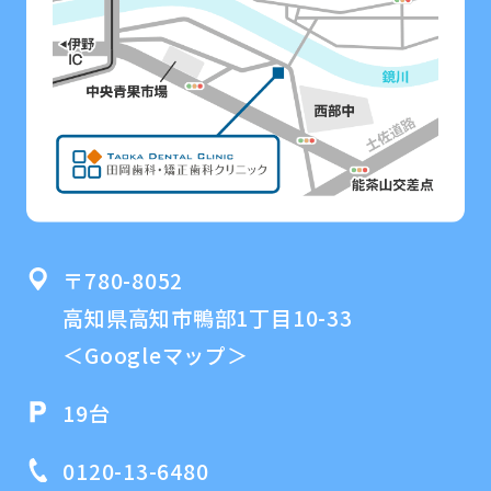
〒780-8052
高知県高知市鴨部1丁目10-33
＜Googleマップ＞
19台
0120-13-6480