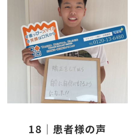
当
CO
症
NE
18｜患者様の声