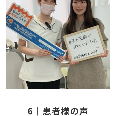
当
CO
症
NE
6｜患者様の声