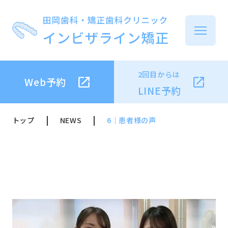
2回目からは
Web予約
イ
LINE予約
トップ
NEWS
6｜患者様の声
イ
治