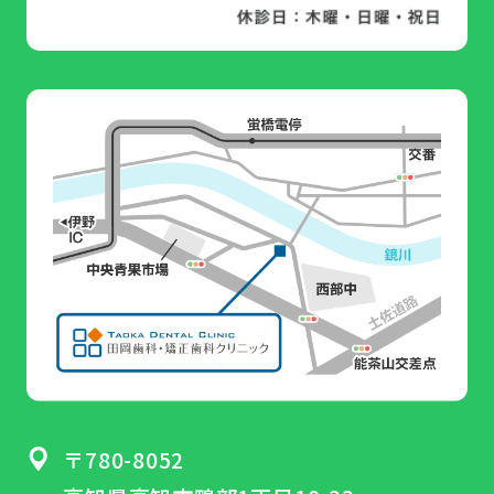
〒780-8052