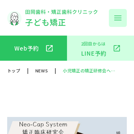
2回目からは
Web予約
子
LINE予約
トップ
NEWS
小児矯正の矯正研修会へ参加
子
ビ