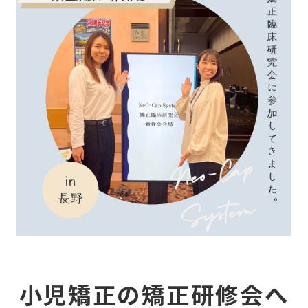
当
CO
症
NE
小児矯正の矯正研修会へ