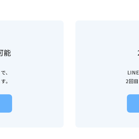
可能
トで、
LI
ます。
2回