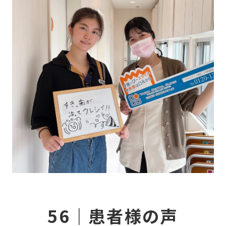
当
CO
症
NE
56｜患者様の声