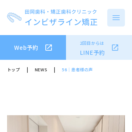
2回目からは
Web予約
イ
LINE予約
トップ
NEWS
56｜患者様の声
イ
治