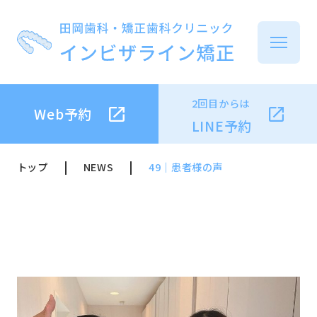
2回目からは
Web予約
イ
LINE予約
トップ
NEWS
49｜患者様の声
イ
治