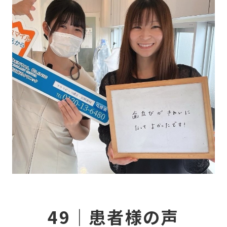
当
CO
症
NE
49｜患者様の声