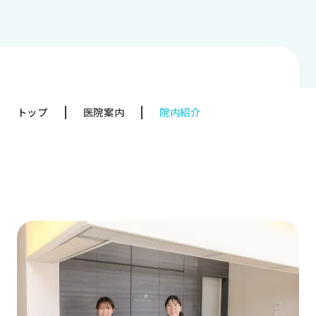
採
トップ
医院案内
院内紹介
採用
マン
仕事