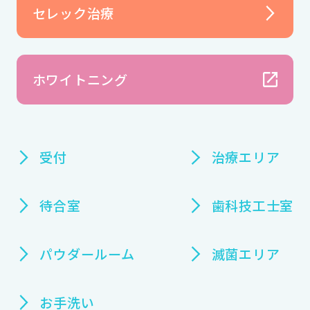
セレック治療
医
一般
ホワイトニング
CO
口腔
当院
噛み
受付
治療エリア
NE
院内
顎関
待合室
歯科技工士室
ア
義歯
パウダールーム
滅菌エリア
デン
お
お手洗い
プロ