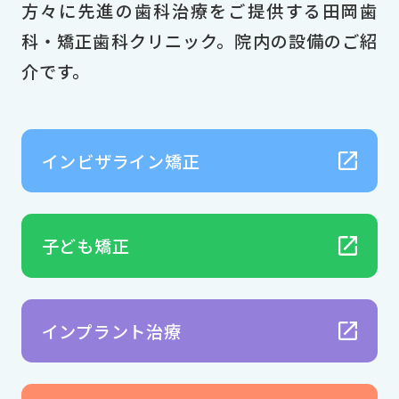
イ
方々に先進の歯科治療をご提供する田岡歯
科・矯正歯科クリニック。院内の設備のご紹
介です。
セ
インビザライン矯正
ホ
子ども矯正
初
インプラント治療
診