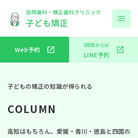
2回目からは
Web予約
子
LINE予約
子
子どもの矯正の知識が得られる
COLUMN
ビ
高知はもちろん、愛媛・香川・徳島と四国の