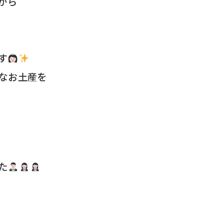
から
す
敵なお土産を
た