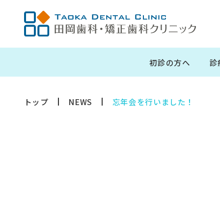
初診の方へ
診
トップ
NEWS
忘年会を行いました！
採用
インビザライン矯正
マン
インプラント治療
一般歯科