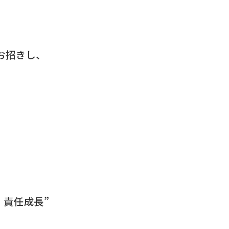
お招きし、
・責任成長”