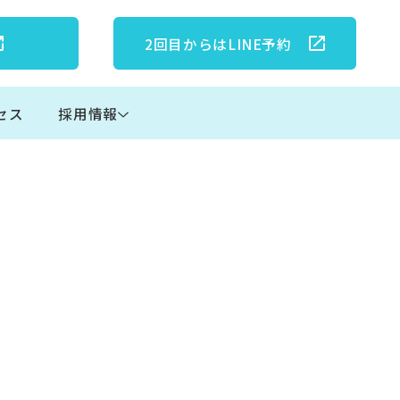
2回目からは
LINE予約
セス
採用情報
ども矯正
ワイトニング
腔外科