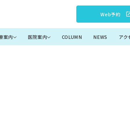
Web予約
療案内
医院案内
COLUMN
NEWS
アク
情報
当院の特徴
スタッフ紹介
歯科医師
ブルーラジカル治療
子
ガで見る
院内紹介
仕事の魅力
診療の流れ
マンガで見る
歯科医師採用
セレック治療
ホ
小児歯科
口