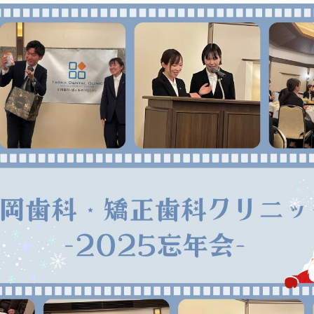
噛み合わせ・
顎関節症治療
歯
審美修復治療
デ