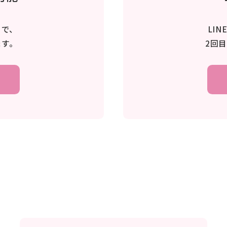
トで、
LI
ます。
2回