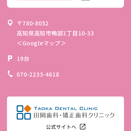
〒780-8052
高知県高知市鴨部1丁目10-33
＜Googleマップ＞
19台
070-2233-4618