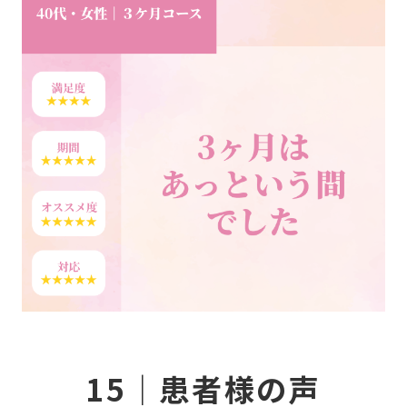
CO
ホー
症
デュ
NE
Q&
15｜患者様の声