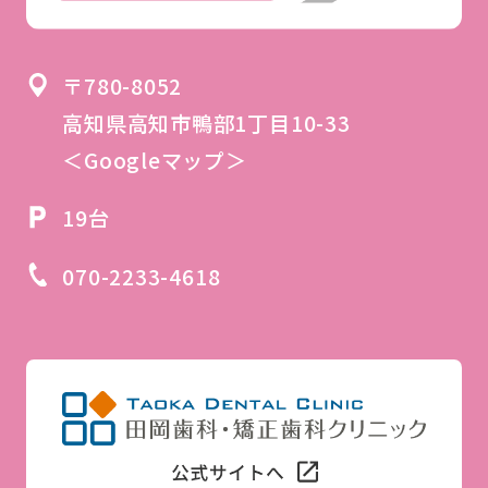
〒780-8052
高知県高知市鴨部1丁目10-33
＜Googleマップ＞
19台
070-2233-4618