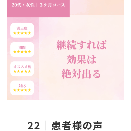
CO
ホー
症
デュ
NE
Q&
22｜患者様の声